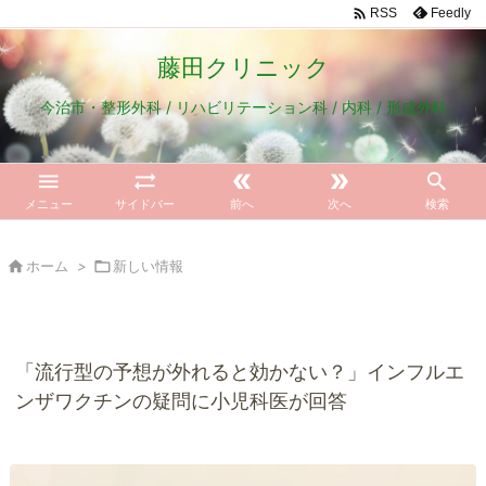

Feedly
RSS
藤田クリニック
今治市・整形外科 / リハビリテーション科 / 内科 / 形成外科





メニュー
サイドバー
前へ
次へ
検索

ホーム
>

新しい情報
「流行型の予想が外れると効かない？」インフルエ
ンザワクチンの疑問に小児科医が回答